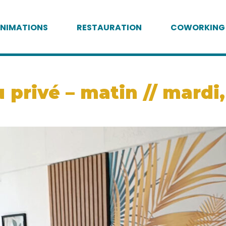
NIMATIONS
RESTAURATION
COWORKING
 privé – matin // mardi