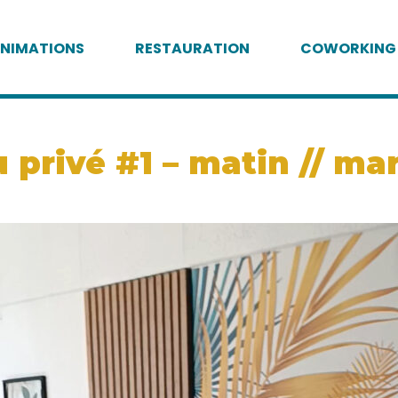
NIMATIONS
RESTAURATION
COWORKING
 privé #1 – matin // ma