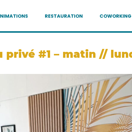
NIMATIONS
RESTAURATION
COWORKING
privé #1 – matin // lund