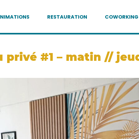
NIMATIONS
RESTAURATION
COWORKING
privé #1 – matin // je