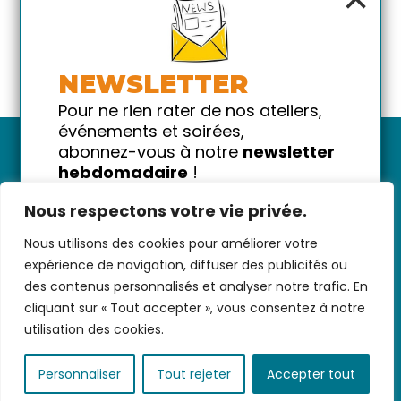
NEWSLETTER
Pour ne rien rater de nos ateliers,
événements et soirées,
abonnez-vous à notre
newsletter
hebdomadaire
!
Promis on ne vous spammera pas
Nous respectons votre vie privée.
!
Nous utilisons des cookies pour améliorer votre
Votre email
Nous contacter
-
CGV/CGU
-
Données
expérience de navigation, diffuser des publicités ou
personnelles
-
Infos pratiques
-
FAQ
des contenus personnalisés et analyser notre trafic. En
cliquant sur « Tout accepter », vous consentez à notre
utilisation des cookies.
coded with ♥ by
KEYNET
Personnaliser
Tout rejeter
Accepter tout