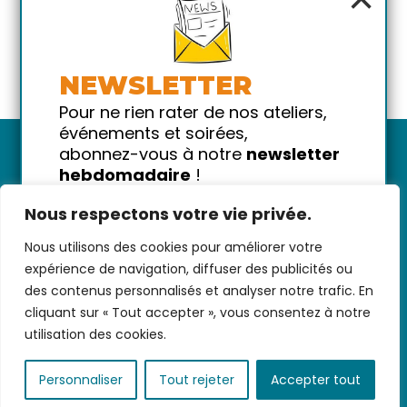
NEWSLETTER
Pour ne rien rater de nos ateliers,
événements et soirées,
abonnez-vous à notre
newsletter
hebdomadaire
!
Promis on ne vous spammera pas
Nous respectons votre vie privée.
!
Nous utilisons des cookies pour améliorer votre
Votre email
Nous contacter
-
CGV/CGU
-
Données
expérience de navigation, diffuser des publicités ou
personnelles
-
Infos pratiques
-
FAQ
des contenus personnalisés et analyser notre trafic. En
cliquant sur « Tout accepter », vous consentez à notre
utilisation des cookies.
coded with ♥ by
KEYNET
Personnaliser
Tout rejeter
Accepter tout