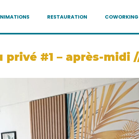
NIMATIONS
RESTAURATION
COWORKING
privé #1 – après-midi /