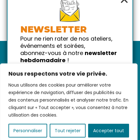
NEWSLETTER
Pour ne rien rater de nos ateliers,
événements et soirées,
abonnez-vous à notre
newsletter
hebdomadaire
!
Promis on ne vous spammera pas
Nous respectons votre vie privée.
!
Nous utilisons des cookies pour améliorer votre
Votre email
Nous contacter
-
CGV/CGU
-
Données
expérience de navigation, diffuser des publicités ou
personnelles
-
Infos pratiques
-
FAQ
des contenus personnalisés et analyser notre trafic. En
cliquant sur « Tout accepter », vous consentez à notre
utilisation des cookies.
coded with ♥ by
KEYNET
Personnaliser
Tout rejeter
Accepter tout