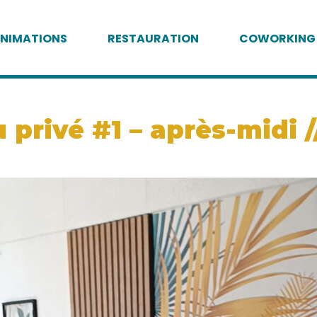
NIMATIONS
RESTAURATION
COWORKING
privé #1 – après-midi //