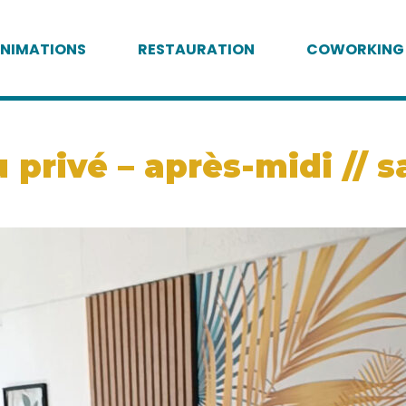
NIMATIONS
RESTAURATION
COWORKING
privé – après-midi // s