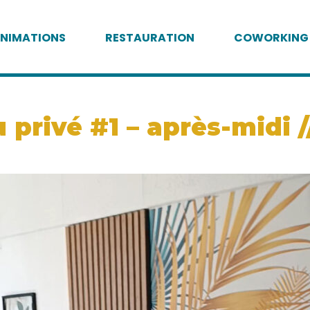
NIMATIONS
RESTAURATION
COWORKING
privé #1 – après-midi //