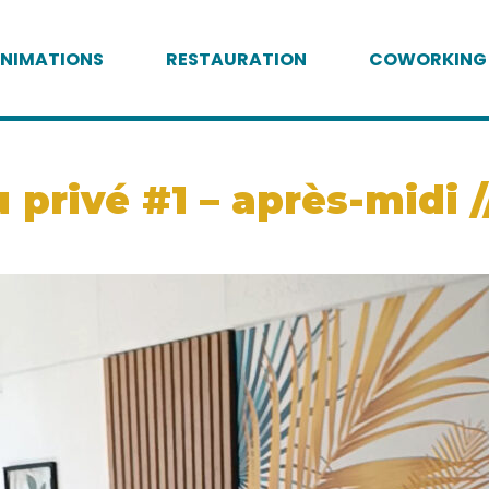
NIMATIONS
RESTAURATION
COWORKING
privé #1 – après-midi //