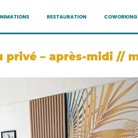
NIMATIONS
RESTAURATION
COWORKING
privé – après-midi // m