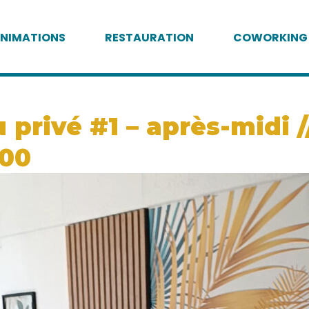
NIMATIONS
RESTAURATION
COWORKING
privé #1 – après-midi /
:00