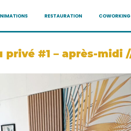
NIMATIONS
RESTAURATION
COWORKING
privé #1 – après-midi /