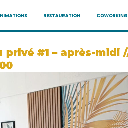
NIMATIONS
RESTAURATION
COWORKING
privé #1 – après-midi //
:00