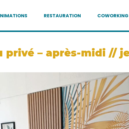
NIMATIONS
RESTAURATION
COWORKING
privé – après-midi // j