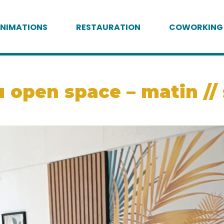
NIMATIONS
RESTAURATION
COWORKING
 open space – matin //