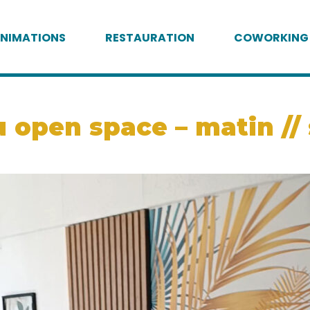
NIMATIONS
RESTAURATION
COWORKING
 open space – matin //