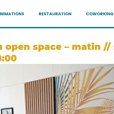
NIMATIONS
RESTAURATION
COWORKING
 open space – matin // 
8:00