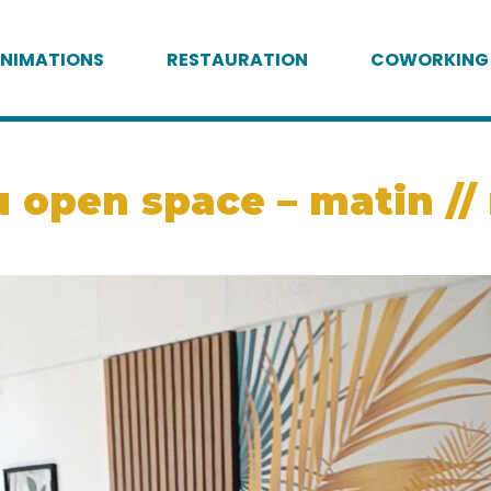
NIMATIONS
RESTAURATION
COWORKING
open space – matin // m