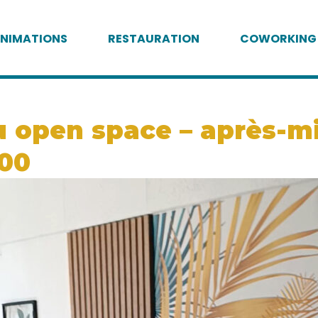
NIMATIONS
RESTAURATION
COWORKING
 open space – après-mid
:00