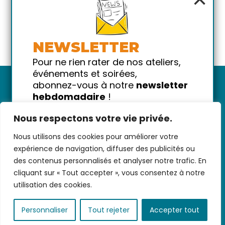
NEWSLETTER
Pour ne rien rater de nos ateliers,
événements et soirées,
abonnez-vous à notre
newsletter
hebdomadaire
!
Promis on ne vous spammera pas
Nous respectons votre vie privée.
!
Nous utilisons des cookies pour améliorer votre
Votre email
Nous contacter
-
CGV/CGU
-
Données
expérience de navigation, diffuser des publicités ou
personnelles
-
Infos pratiques
-
FAQ
des contenus personnalisés et analyser notre trafic. En
cliquant sur « Tout accepter », vous consentez à notre
utilisation des cookies.
coded with ♥ by
KEYNET
Personnaliser
Tout rejeter
Accepter tout