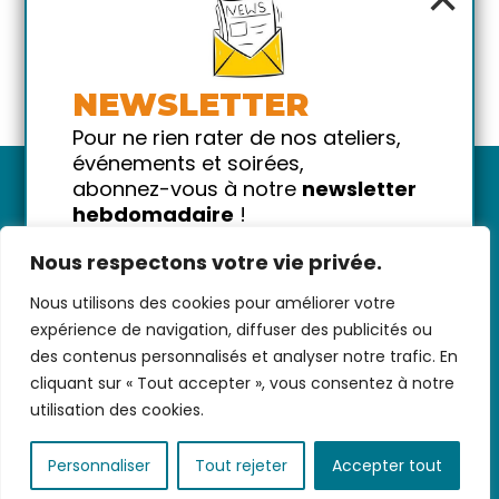
NEWSLETTER
Pour ne rien rater de nos ateliers,
événements et soirées,
abonnez-vous à notre
newsletter
hebdomadaire
!
Promis on ne vous spammera pas
Nous respectons votre vie privée.
!
Nous utilisons des cookies pour améliorer votre
Votre email
Nous contacter
-
CGV/CGU
-
Données
expérience de navigation, diffuser des publicités ou
personnelles
-
Infos pratiques
-
FAQ
des contenus personnalisés et analyser notre trafic. En
cliquant sur « Tout accepter », vous consentez à notre
utilisation des cookies.
coded with ♥ by
KEYNET
Personnaliser
Tout rejeter
Accepter tout