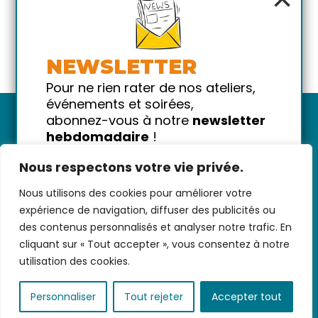
NEWSLETTER
Pour ne rien rater de nos ateliers,
événements et soirées,
abonnez-vous à notre
newsletter
hebdomadaire
!
Promis on ne vous spammera pas
Nous respectons votre vie privée.
!
Nous utilisons des cookies pour améliorer votre
Votre email
Nous contacter
-
CGV/CGU
-
Données
expérience de navigation, diffuser des publicités ou
personnelles
-
Infos pratiques
-
FAQ
des contenus personnalisés et analyser notre trafic. En
cliquant sur « Tout accepter », vous consentez à notre
utilisation des cookies.
coded with ♥ by
KEYNET
Personnaliser
Tout rejeter
Accepter tout