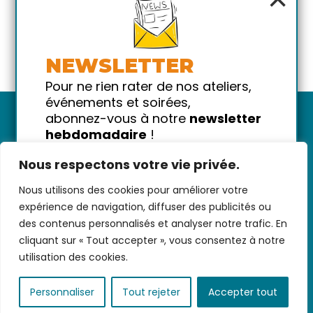
NEWSLETTER
Pour ne rien rater de nos ateliers,
événements et soirées,
abonnez-vous à notre
newsletter
hebdomadaire
!
Promis on ne vous spammera pas
Nous respectons votre vie privée.
!
Nous utilisons des cookies pour améliorer votre
Votre email
Nous contacter
-
CGV/CGU
-
Données
expérience de navigation, diffuser des publicités ou
personnelles
-
Infos pratiques
-
FAQ
des contenus personnalisés et analyser notre trafic. En
cliquant sur « Tout accepter », vous consentez à notre
utilisation des cookies.
coded with ♥ by
KEYNET
Personnaliser
Tout rejeter
Accepter tout