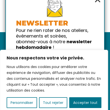
NEWSLETTER
Pour ne rien rater de nos ateliers,
événements et soirées,
abonnez-vous à notre
newsletter
hebdomadaire
!
Promis on ne vous spammera pas
Nous respectons votre vie privée.
!
Nous utilisons des cookies pour améliorer votre
Votre email
Nous contacter
-
CGV/CGU
-
Données
expérience de navigation, diffuser des publicités ou
personnelles
-
Infos pratiques
-
FAQ
des contenus personnalisés et analyser notre trafic. En
cliquant sur « Tout accepter », vous consentez à notre
utilisation des cookies.
coded with ♥ by
KEYNET
Personnaliser
Tout rejeter
Accepter tout