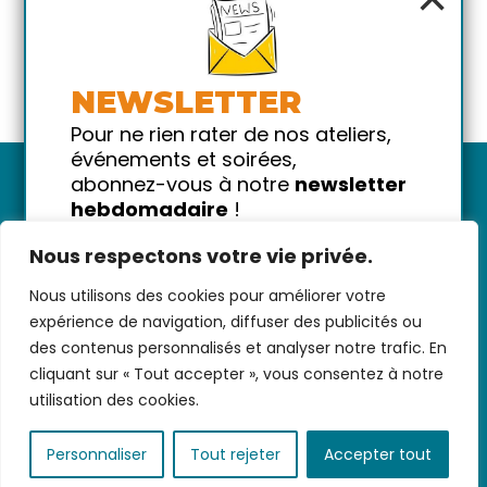
NEWSLETTER
Pour ne rien rater de nos ateliers,
événements et soirées,
abonnez-vous à notre
newsletter
hebdomadaire
!
Promis on ne vous spammera pas
Nous respectons votre vie privée.
!
Nous utilisons des cookies pour améliorer votre
Votre email
Nous contacter
-
CGV/CGU
-
Données
expérience de navigation, diffuser des publicités ou
personnelles
-
Infos pratiques
-
FAQ
des contenus personnalisés et analyser notre trafic. En
cliquant sur « Tout accepter », vous consentez à notre
utilisation des cookies.
coded with ♥ by
KEYNET
Personnaliser
Tout rejeter
Accepter tout