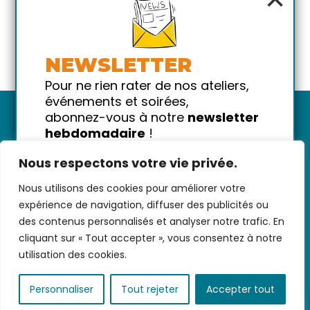
NEWSLETTER
Pour ne rien rater de nos ateliers,
événements et soirées,
abonnez-vous à notre
newsletter
hebdomadaire
!
Promis on ne vous spammera pas
Nous respectons votre vie privée.
!
Nous utilisons des cookies pour améliorer votre
Votre email
Nous contacter
-
CGV/CGU
-
Données
expérience de navigation, diffuser des publicités ou
personnelles
-
Infos pratiques
-
FAQ
des contenus personnalisés et analyser notre trafic. En
cliquant sur « Tout accepter », vous consentez à notre
utilisation des cookies.
coded with ♥ by
KEYNET
Personnaliser
Tout rejeter
Accepter tout