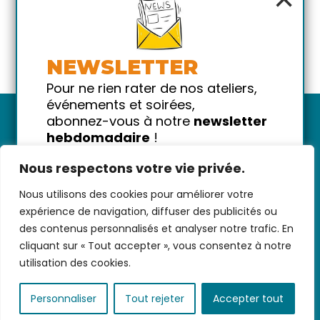
NEWSLETTER
Pour ne rien rater de nos ateliers,
événements et soirées,
abonnez-vous à notre
newsletter
hebdomadaire
!
Promis on ne vous spammera pas
Nous respectons votre vie privée.
!
Nous utilisons des cookies pour améliorer votre
Votre email
Nous contacter
-
CGV/CGU
-
Données
expérience de navigation, diffuser des publicités ou
personnelles
-
Infos pratiques
-
FAQ
des contenus personnalisés et analyser notre trafic. En
cliquant sur « Tout accepter », vous consentez à notre
utilisation des cookies.
coded with ♥ by
KEYNET
Personnaliser
Tout rejeter
Accepter tout