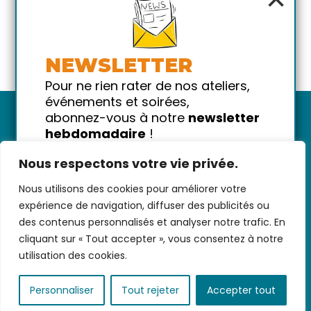
NEWSLETTER
Pour ne rien rater de nos ateliers,
événements et soirées,
abonnez-vous à notre
newsletter
hebdomadaire
!
Promis on ne vous spammera pas
Nous respectons votre vie privée.
!
Nous utilisons des cookies pour améliorer votre
Votre email
Nous contacter
-
CGV/CGU
-
Données
expérience de navigation, diffuser des publicités ou
personnelles
-
Infos pratiques
-
FAQ
des contenus personnalisés et analyser notre trafic. En
cliquant sur « Tout accepter », vous consentez à notre
utilisation des cookies.
coded with ♥ by
KEYNET
Personnaliser
Tout rejeter
Accepter tout