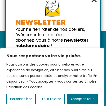
NEWSLETTER
Pour ne rien rater de nos ateliers,
événements et soirées,
abonnez-vous à notre
newsletter
hebdomadaire
!
Promis on ne vous spammera pas
Nous respectons votre vie privée.
!
Nous utilisons des cookies pour améliorer votre
Votre email
Nous contacter
-
CGV/CGU
-
Données
expérience de navigation, diffuser des publicités ou
personnelles
-
Infos pratiques
-
FAQ
des contenus personnalisés et analyser notre trafic. En
cliquant sur « Tout accepter », vous consentez à notre
utilisation des cookies.
coded with ♥ by
KEYNET
Personnaliser
Tout rejeter
Accepter tout