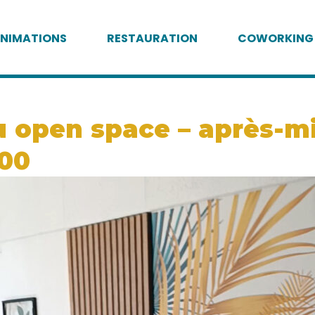
NIMATIONS
RESTAURATION
COWORKING
 open space – après-mid
:00