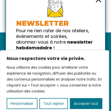
NEWSLETTER
Pour ne rien rater de nos ateliers,
événements et soirées,
abonnez-vous à notre
newsletter
hebdomadaire
!
Promis on ne vous spammera pas
Nous respectons votre vie privée.
!
Nous utilisons des cookies pour améliorer votre
Votre email
Nous contacter
-
CGV/CGU
-
Données
expérience de navigation, diffuser des publicités ou
personnelles
-
Infos pratiques
-
FAQ
des contenus personnalisés et analyser notre trafic. En
cliquant sur « Tout accepter », vous consentez à notre
utilisation des cookies.
coded with ♥ by
KEYNET
Personnaliser
Tout rejeter
Accepter tout