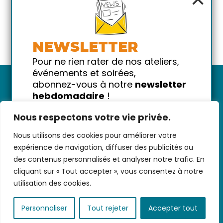
NEWSLETTER
Pour ne rien rater de nos ateliers,
événements et soirées,
abonnez-vous à notre
newsletter
hebdomadaire
!
Promis on ne vous spammera pas
Nous respectons votre vie privée.
!
Nous utilisons des cookies pour améliorer votre
Votre email
Nous contacter
-
CGV/CGU
-
Données
expérience de navigation, diffuser des publicités ou
personnelles
-
Infos pratiques
-
FAQ
des contenus personnalisés et analyser notre trafic. En
cliquant sur « Tout accepter », vous consentez à notre
utilisation des cookies.
coded with ♥ by
KEYNET
Personnaliser
Tout rejeter
Accepter tout