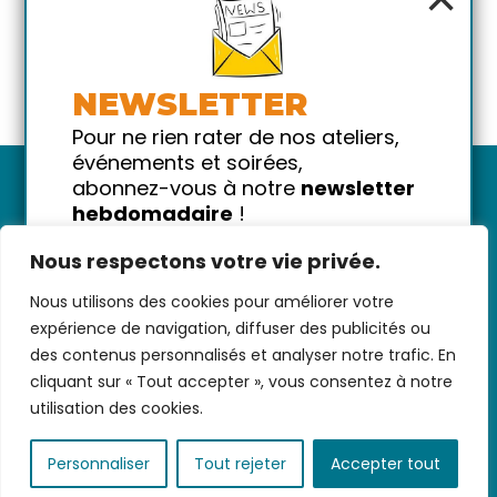
NEWSLETTER
Pour ne rien rater de nos ateliers,
événements et soirées,
abonnez-vous à notre
newsletter
hebdomadaire
!
Promis on ne vous spammera pas
Nous respectons votre vie privée.
!
Nous utilisons des cookies pour améliorer votre
Votre email
Nous contacter
-
CGV/CGU
-
Données
expérience de navigation, diffuser des publicités ou
personnelles
-
Infos pratiques
-
FAQ
des contenus personnalisés et analyser notre trafic. En
cliquant sur « Tout accepter », vous consentez à notre
utilisation des cookies.
coded with ♥ by
KEYNET
Personnaliser
Tout rejeter
Accepter tout