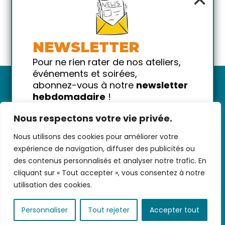
NEWSLETTER
Pour ne rien rater de nos ateliers,
événements et soirées,
abonnez-vous à notre
newsletter
hebdomadaire
!
Promis on ne vous spammera pas
Nous respectons votre vie privée.
!
Nous utilisons des cookies pour améliorer votre
Votre email
Nous contacter
-
CGV/CGU
-
Données
expérience de navigation, diffuser des publicités ou
personnelles
-
Infos pratiques
-
FAQ
des contenus personnalisés et analyser notre trafic. En
cliquant sur « Tout accepter », vous consentez à notre
utilisation des cookies.
coded with ♥ by
KEYNET
Personnaliser
Tout rejeter
Accepter tout