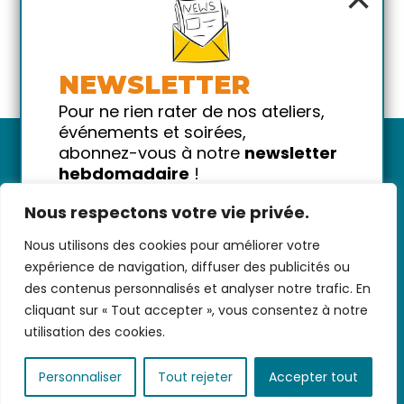
NEWSLETTER
Pour ne rien rater de nos ateliers,
événements et soirées,
abonnez-vous à notre
newsletter
hebdomadaire
!
Promis on ne vous spammera pas
Nous respectons votre vie privée.
!
Nous utilisons des cookies pour améliorer votre
Votre email
Nous contacter
-
CGV/CGU
-
Données
expérience de navigation, diffuser des publicités ou
personnelles
-
Infos pratiques
-
FAQ
des contenus personnalisés et analyser notre trafic. En
cliquant sur « Tout accepter », vous consentez à notre
utilisation des cookies.
coded with ♥ by
KEYNET
Personnaliser
Tout rejeter
Accepter tout