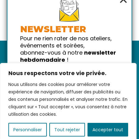
NEWSLETTER
Pour ne rien rater de nos ateliers,
événements et soirées,
abonnez-vous à notre
newsletter
hebdomadaire
!
Promis on ne vous spammera pas
Nous respectons votre vie privée.
!
Nous utilisons des cookies pour améliorer votre
Votre email
Nous contacter
-
CGV/CGU
-
Données
expérience de navigation, diffuser des publicités ou
personnelles
-
Infos pratiques
-
FAQ
des contenus personnalisés et analyser notre trafic. En
cliquant sur « Tout accepter », vous consentez à notre
utilisation des cookies.
coded with ♥ by
KEYNET
Personnaliser
Tout rejeter
Accepter tout