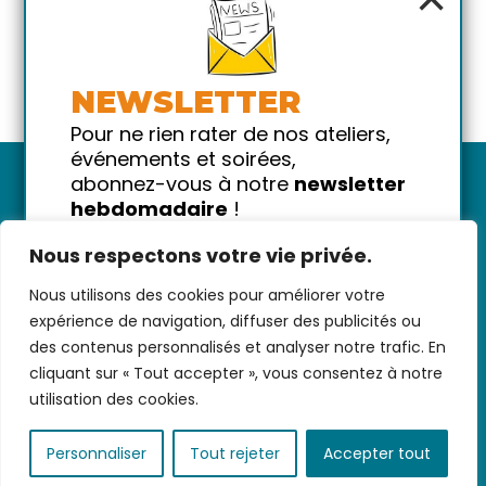
NEWSLETTER
Pour ne rien rater de nos ateliers,
événements et soirées,
abonnez-vous à notre
newsletter
hebdomadaire
!
Promis on ne vous spammera pas
Nous respectons votre vie privée.
!
Nous utilisons des cookies pour améliorer votre
Votre email
Nous contacter
-
CGV/CGU
-
Données
expérience de navigation, diffuser des publicités ou
personnelles
-
Infos pratiques
-
FAQ
des contenus personnalisés et analyser notre trafic. En
cliquant sur « Tout accepter », vous consentez à notre
utilisation des cookies.
coded with ♥ by
KEYNET
Personnaliser
Tout rejeter
Accepter tout