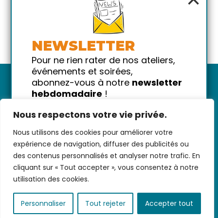
NEWSLETTER
Pour ne rien rater de nos ateliers,
événements et soirées,
abonnez-vous à notre
newsletter
hebdomadaire
!
Promis on ne vous spammera pas
Nous respectons votre vie privée.
!
Nous utilisons des cookies pour améliorer votre
Votre email
Nous contacter
-
CGV/CGU
-
Données
expérience de navigation, diffuser des publicités ou
personnelles
-
Infos pratiques
-
FAQ
des contenus personnalisés et analyser notre trafic. En
cliquant sur « Tout accepter », vous consentez à notre
utilisation des cookies.
coded with ♥ by
KEYNET
Personnaliser
Tout rejeter
Accepter tout