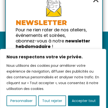
NEWSLETTER
Pour ne rien rater de nos ateliers,
événements et soirées,
abonnez-vous à notre
newsletter
hebdomadaire
!
Promis on ne vous spammera pas
Nous respectons votre vie privée.
!
Nous utilisons des cookies pour améliorer votre
Votre email
Nous contacter
-
CGV/CGU
-
Données
expérience de navigation, diffuser des publicités ou
personnelles
-
Infos pratiques
-
FAQ
des contenus personnalisés et analyser notre trafic. En
cliquant sur « Tout accepter », vous consentez à notre
utilisation des cookies.
coded with ♥ by
KEYNET
Personnaliser
Tout rejeter
Accepter tout