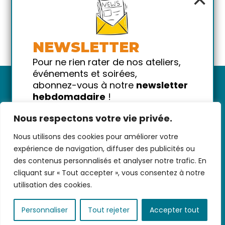
NEWSLETTER
Pour ne rien rater de nos ateliers,
événements et soirées,
abonnez-vous à notre
newsletter
hebdomadaire
!
Promis on ne vous spammera pas
Nous respectons votre vie privée.
!
Nous utilisons des cookies pour améliorer votre
Votre email
Nous contacter
-
CGV/CGU
-
Données
expérience de navigation, diffuser des publicités ou
personnelles
-
Infos pratiques
-
FAQ
des contenus personnalisés et analyser notre trafic. En
cliquant sur « Tout accepter », vous consentez à notre
utilisation des cookies.
coded with ♥ by
KEYNET
Personnaliser
Tout rejeter
Accepter tout