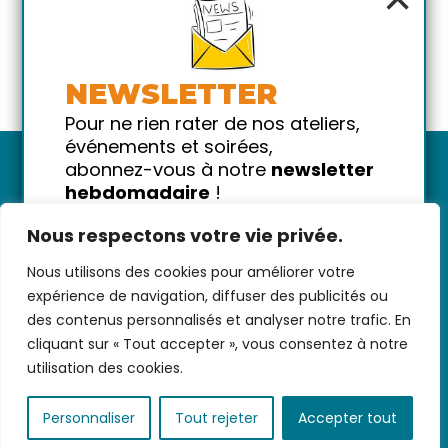
NEWSLETTER
Pour ne rien rater de nos ateliers,
événements et soirées,
abonnez-vous à notre
newsletter
hebdomadaire
!
Promis on ne vous spammera pas
Nous respectons votre vie privée.
!
Nous utilisons des cookies pour améliorer votre
Votre email
Nous contacter
-
CGV/CGU
-
Données
expérience de navigation, diffuser des publicités ou
personnelles
-
Infos pratiques
-
FAQ
des contenus personnalisés et analyser notre trafic. En
cliquant sur « Tout accepter », vous consentez à notre
utilisation des cookies.
coded with ♥ by
KEYNET
Personnaliser
Tout rejeter
Accepter tout