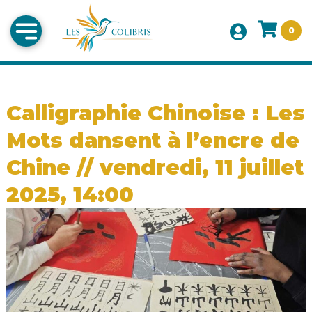
0
Calligraphie Chinoise : Les
Mots dansent à l’encre de
Chine // vendredi, 11 juillet
2025, 14:00