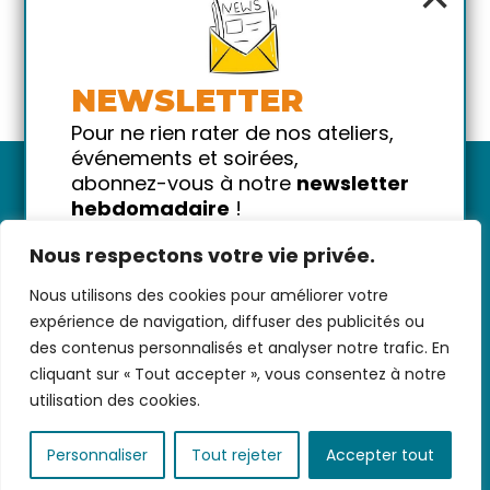
NEWSLETTER
Pour ne rien rater de nos ateliers,
événements et soirées,
abonnez-vous à notre
newsletter
hebdomadaire
!
Promis on ne vous spammera pas
Nous respectons votre vie privée.
!
Nous utilisons des cookies pour améliorer votre
Votre email
Nous contacter
-
CGV/CGU
-
Données
expérience de navigation, diffuser des publicités ou
personnelles
-
Infos pratiques
-
FAQ
des contenus personnalisés et analyser notre trafic. En
cliquant sur « Tout accepter », vous consentez à notre
utilisation des cookies.
coded with ♥ by
KEYNET
Personnaliser
Tout rejeter
Accepter tout