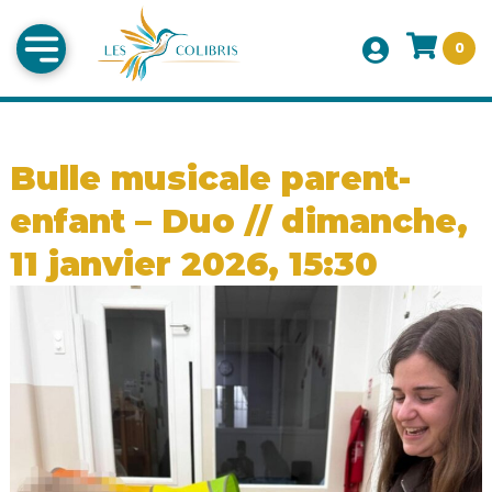
0
Bulle musicale parent-
enfant – Duo // dimanche,
11 janvier 2026, 15:30