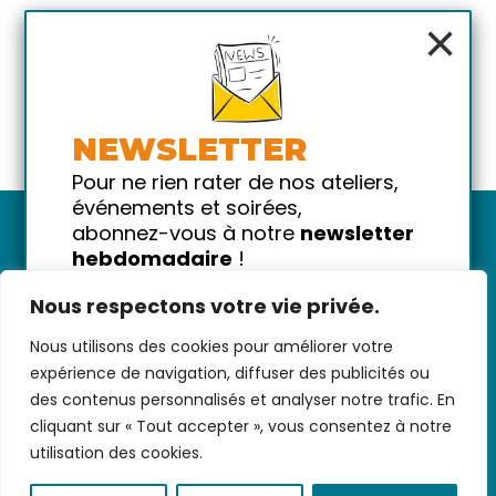
×
NEWSLETTER
Pour ne rien rater de nos ateliers,
événements et soirées,
abonnez-vous à notre
newsletter
hebdomadaire
!
Promis on ne vous spammera pas
Nous respectons votre vie privée.
!
Nous utilisons des cookies pour améliorer votre
Votre email
Nous contacter
-
CGV/CGU
-
Données
expérience de navigation, diffuser des publicités ou
personnelles
-
Infos pratiques
-
FAQ
des contenus personnalisés et analyser notre trafic. En
cliquant sur « Tout accepter », vous consentez à notre
utilisation des cookies.
coded with ♥ by
KEYNET