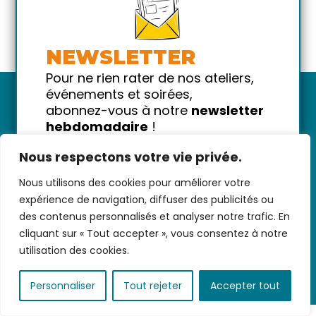
NEWSLETTER
Pour ne rien rater de nos ateliers,
événements et soirées,
abonnez-vous à notre
newsletter
hebdomadaire
!
Promis on ne vous spammera pas
Nous respectons votre vie privée.
!
Nous utilisons des cookies pour améliorer votre
Nous contacter
-
CGV/CGU
-
Données
Votre email
expérience de navigation, diffuser des publicités ou
personnelles
-
Infos pratiques
-
FAQ
des contenus personnalisés et analyser notre trafic. En
cliquant sur « Tout accepter », vous consentez à notre
utilisation des cookies.
coded with ♥ by
KEYNET
Personnaliser
Tout rejeter
Accepter tout