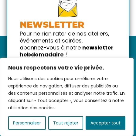
NEWSLETTER
Pour ne rien rater de nos ateliers,
événements et soirées,
abonnez-vous à notre
newsletter
hebdomadaire
!
Promis on ne vous spammera pas
Nous respectons votre vie privée.
!
Nous utilisons des cookies pour améliorer votre
Votre email
Nous contacter
-
CGV/CGU
-
Données
expérience de navigation, diffuser des publicités ou
personnelles
-
Infos pratiques
-
FAQ
des contenus personnalisés et analyser notre trafic. En
cliquant sur « Tout accepter », vous consentez à notre
utilisation des cookies.
coded with ♥ by
KEYNET
Personnaliser
Tout rejeter
Accepter tout