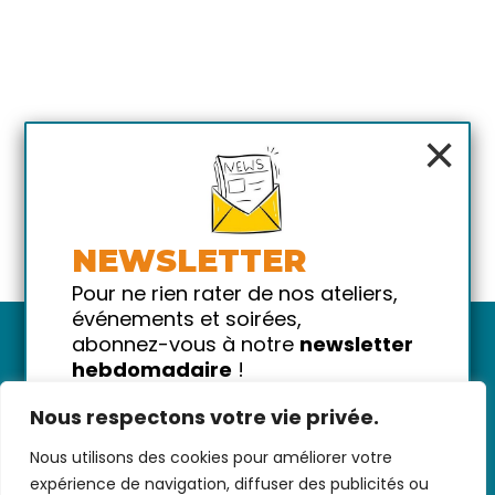
×
NEWSLETTER
Pour ne rien rater de nos ateliers,
événements et soirées,
abonnez-vous à notre
newsletter
hebdomadaire
!
Promis on ne vous spammera pas
Nous respectons votre vie privée.
!
Nous utilisons des cookies pour améliorer votre
Votre email
Nous contacter
-
CGV/CGU
-
Données
expérience de navigation, diffuser des publicités ou